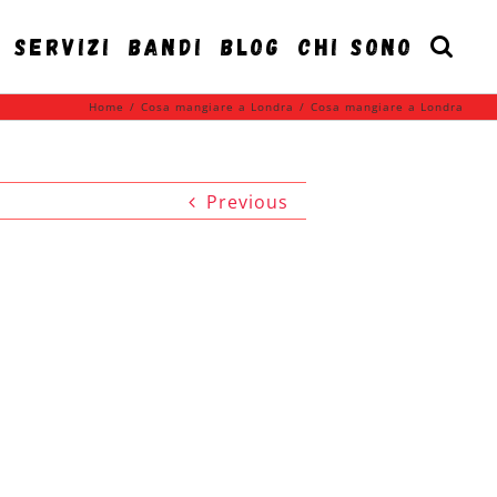
SERVIZI
BANDI
BLOG
CHI SONO
Home
/
Cosa mangiare a Londra
/
Cosa mangiare a Londra
Previous