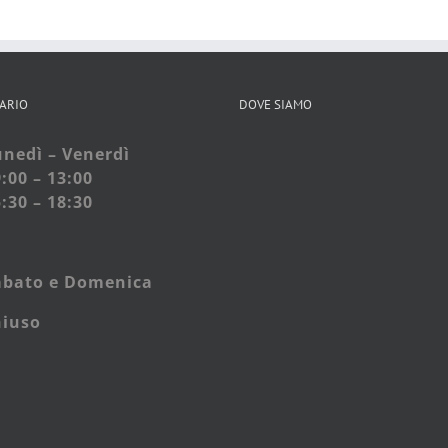
ARIO
DOVE SIAMO
nedì – Venerdì
:00 – 13:00
:30 – 18:30
abato e
Domenica
hiuso