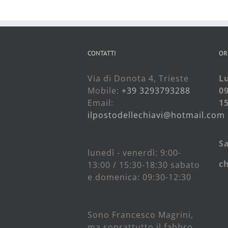
CONTATTI
OR
Via di Donota 4, Trieste
Lu
Mobile:
+39 3293793288
09
Email:
15
ilpostodellechiavi@hotmail.com
S
lunedì - venerdì: 9:00-
c
13:00 / 15:30-18:30 sabato
e domenica: 09:30-12:30
Sono Francesco Magrini,
ma soprattutto il fabbro