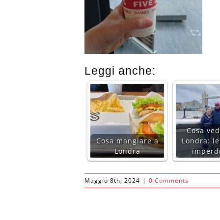
Leggi anche:
Cosa ved
Cosa mangiare a
Londra: l
Londra
imperdi
Maggio 8th, 2024
|
0 Comments