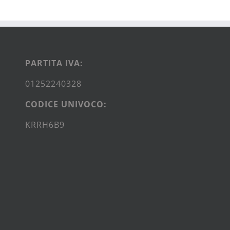
PARTITA IVA:
01252240328
CODICE UNIVOCO:
KRRH6B9