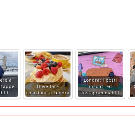
ere a
Londra: i posti
e tappe
Dove fare
insoliti ed
bili
colazione a Londra
instagrammabili