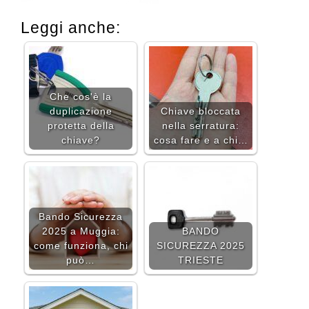
Leggi anche:
Che cos'è la
duplicazione
Chiave bloccata
protetta della
nella serratura:
chiave?
cosa fare e a chi…
Bando Sicurezza
2025 a Muggia:
BANDO
come funziona, chi
SICUREZZA 2025
può…
TRIESTE