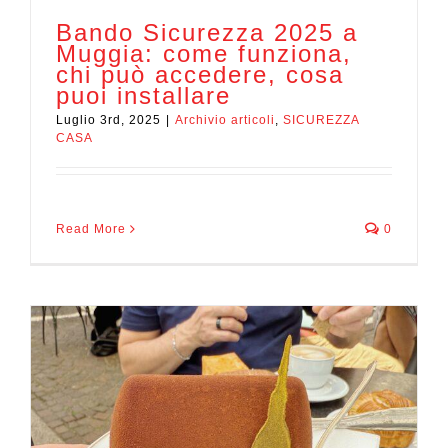
Bando Sicurezza 2025 a
Muggia: come funziona,
chi può accedere, cosa
puoi installare
Luglio 3rd, 2025
|
Archivio articoli
,
SICUREZZA
CASA
Read More
0