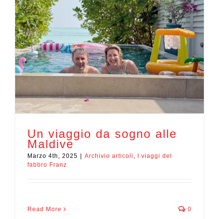
Un viaggio da sogno alle
Maldive
Marzo 4th, 2025
|
Archivio articoli
,
I viaggi del
fabbro Franz
Read More
0