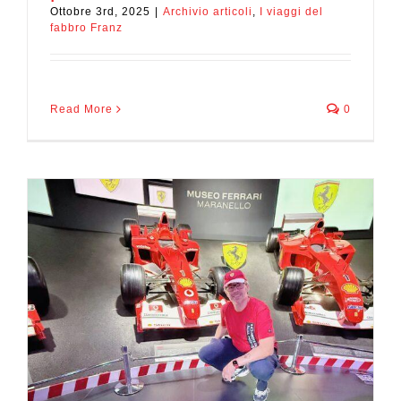
Ottobre 3rd, 2025
|
Archivio articoli
,
I viaggi del
fabbro Franz
Read More
0