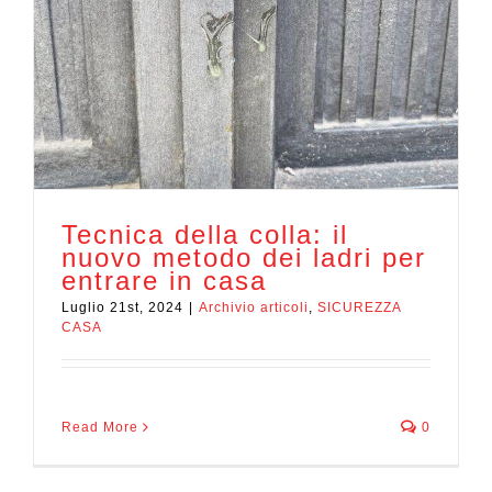
Tecnica della colla: il
nuovo metodo dei ladri per
entrare in casa
Luglio 21st, 2024
|
Archivio articoli
,
SICUREZZA
CASA
Read More
0