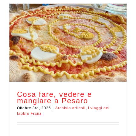
Cosa fare, vedere e
mangiare a Pesaro
Ottobre 3rd, 2025
|
Archivio articoli
,
I viaggi del
fabbro Franz