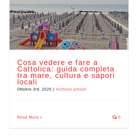
Cosa vedere e fare a
Cattolica: guida completa
tra mare, cultura e sapori
locali
Ottobre 3rd, 2025
|
Archivio articoli
Read More
0