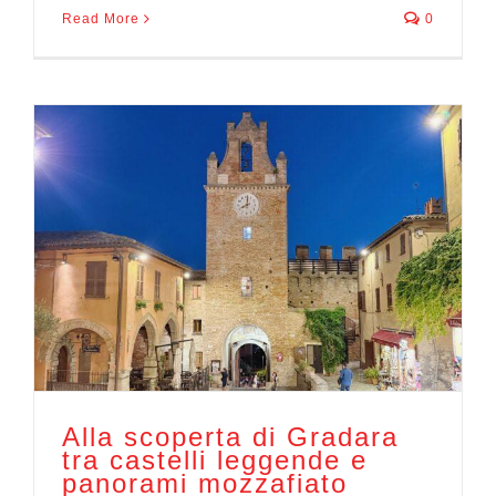
Read More
0
Alla scoperta di Gradara
tra castelli leggende e
panorami mozzafiato