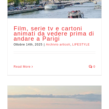
Film, serie tv e cartoni
animati da vedere prima di
andare a Parigi
Ottobre 14th, 2025
|
Archivio articoli
,
LIFESTYLE
Read More
0