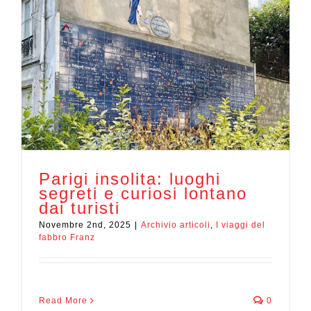
Parigi insolita: luoghi
segreti e curiosi lontano
dai turisti
Novembre 2nd, 2025
|
Archivio articoli
,
I viaggi del
fabbro Franz
Read More
0