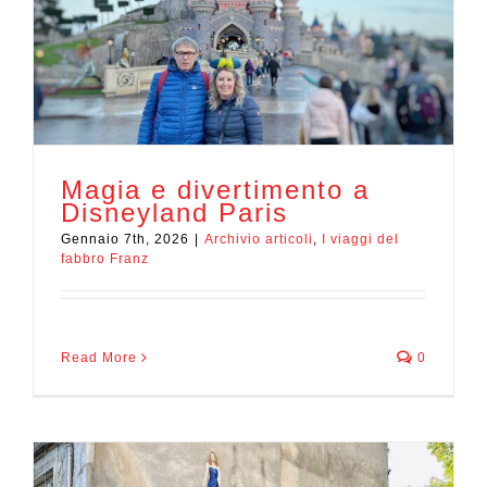
Magia e divertimento a
Disneyland Paris
Gennaio 7th, 2026
|
Archivio articoli
,
I viaggi del
fabbro Franz
Read More
0