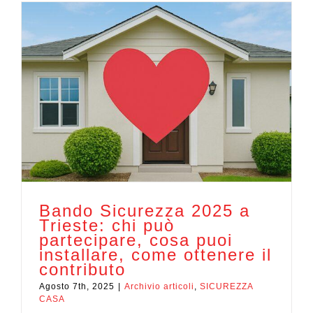
Bando Sicurezza 2025 a
Trieste: chi può
partecipare, cosa puoi
installare, come ottenere il
contributo
Agosto 7th, 2025
|
Archivio articoli
,
SICUREZZA
CASA