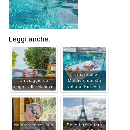
Leggi anche:
Tornare alle
Un viaggio da
Maldive, questa
sogno alle Maldive
volta al Furaveri
Maiorca senza auto
Dove fare le foto