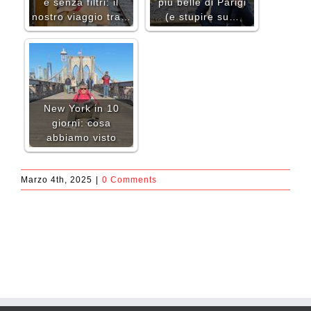
e senza filtri: il
più belle di Parigi
nostro viaggio tra…
(e stupire su…
New York in 10
giorni: cosa
abbiamo visto
Marzo 4th, 2025
|
0 Comments