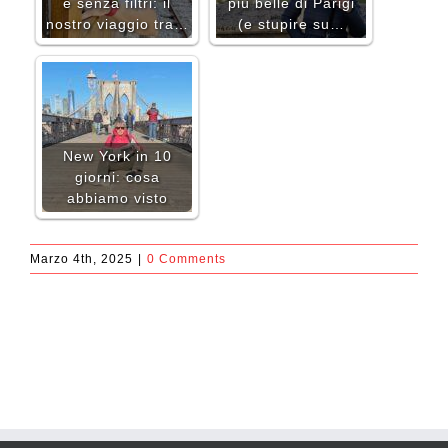
e senza filtri: il
più belle di Parigi
nostro viaggio tra…
(e stupire su…
New York in 10
giorni: cosa
abbiamo visto
Marzo 4th, 2025
|
0 Comments