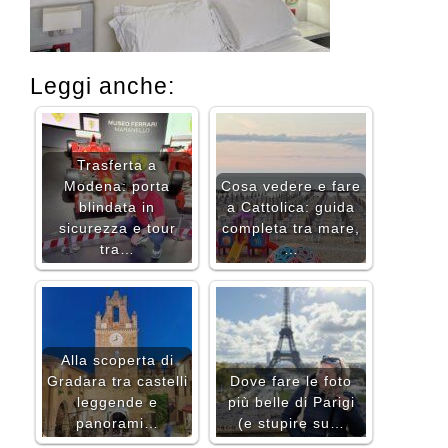
Leggi anche:
Trasferta a
Modena: porta
Cosa vedere e fare
blindata in
a Cattolica: guida
sicurezza e tour
completa tra mare,
tra…
…
Alla scoperta di
Gradara tra castelli
Dove fare le foto
leggende e
più belle di Parigi
panorami…
(e stupire su…