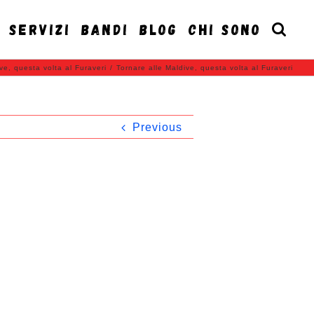
SERVIZI
BANDI
BLOG
CHI SONO
ve, questa volta al Furaveri
/
Tornare alle Maldive, questa volta al Furaveri
Previous