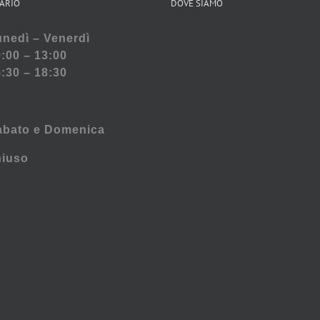
ARIO
DOVE SIAMO
nedì – Venerdì
:00 – 13:00
:30 – 18:30
abato e
Domenica
hiuso