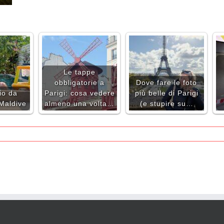
Le tappe
obbligatorie a
Dove fare le foto
io da
Parigi: cosa vedere
più belle di Parigi
 Maldive
almeno una volta…
(e stupire su…