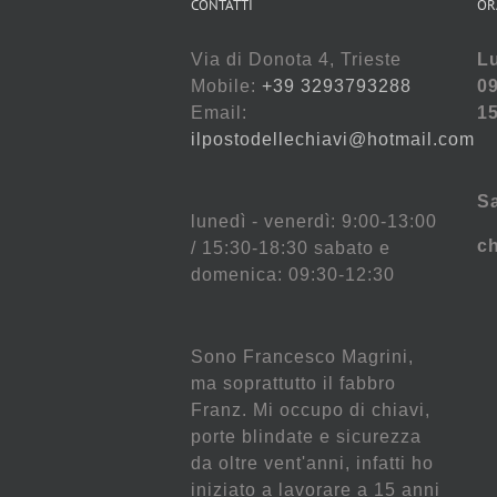
CONTATTI
OR
Via di Donota 4, Trieste
Lu
Mobile:
+39 3293793288
09
Email:
15
ilpostodellechiavi@hotmail.com
S
lunedì - venerdì: 9:00-13:00
c
/ 15:30-18:30 sabato e
domenica: 09:30-12:30
Sono Francesco Magrini,
ma soprattutto il fabbro
Franz. Mi occupo di chiavi,
porte blindate e sicurezza
da oltre vent'anni, infatti ho
iniziato a lavorare a 15 anni