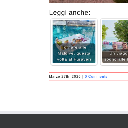
Leggi anche:
Tornare alle
Maldive, questa
Un viagg
volta al Furaveri
sogno alle
Marzo 27th, 2026
|
0 Comments