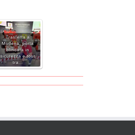
Trasferta a
Modena: porta
blindata in
sicurezza e tour
tra…