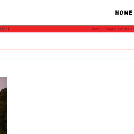
Home
veri
Home
/
Tornare alle Maldi