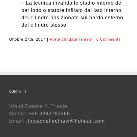
– La tecnica invalida lo stadio interno del
barilotto o statore infilato dal lato interno
del cilindro posizionato sul bordo esterno
del cilindro stesso.
Ottobre 27th, 2017
|
Porte blindate Trieste
|
0 Comments
CONTATTI
Via di Donota 4, Trieste
Mobile:
+39 3293793288
Email:
ilpostodellechiavi@hotmail.com