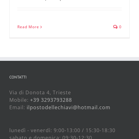
Read More
0
CONTATTI
Via di Donota 4, Trieste
Mobile:
+39 3293793288
Email:
ilpostodellechiavi@hotmail.com
lunedì - venerdì: 9:00-13:00 / 15:30-18:30
sabato e domenica: 09:30-12:30