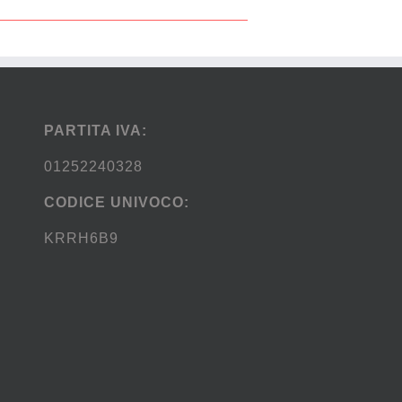
PARTITA IVA:
01252240328
CODICE UNIVOCO:
KRRH6B9