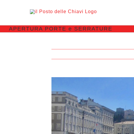
APERTURA PORTE e SERRATURE
View
Larger
Image