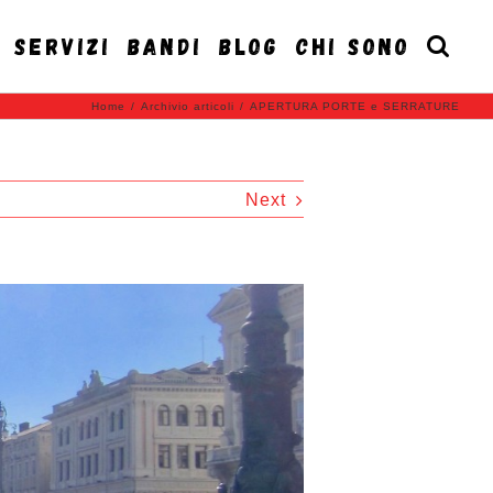
SERVIZI
BANDI
BLOG
CHI SONO
Home
/
Archivio articoli
/
APERTURA PORTE e SERRATURE
Next