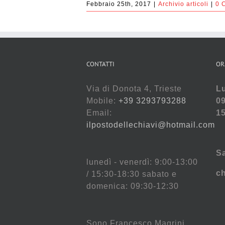
Febbraio 25th, 2017
|
Archivio articoli
|
0 
CONTATTI
OR
Via di Donota 4, Trieste
Lu
Mobile:
+39 3293793288
09
Email:
15
ilpostodellechiavi@hotmail.com
S
lunedì - venerdì: 9:00-13:00
c
/ 15:30-18:30 sabato e
domenica: 09:30-12:30
Sono Francesco Magrini,