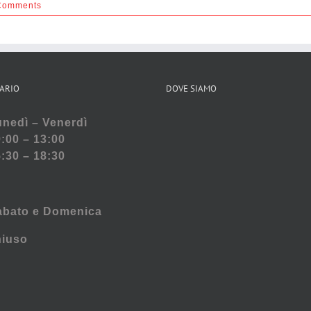
Comments
ARIO
DOVE SIAMO
nedì – Venerdì
:00 – 13:00
:30 – 18:30
abato e
Domenica
hiuso