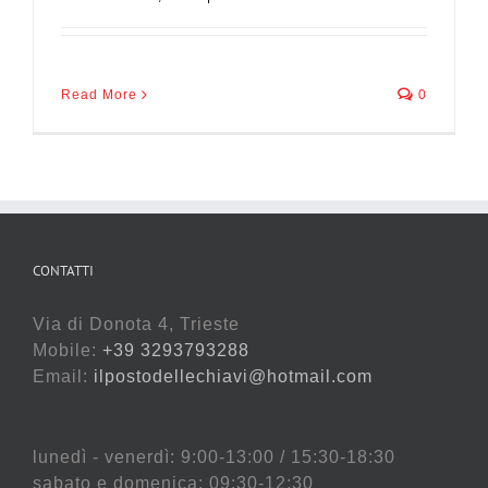
Read More
0
CONTATTI
Via di Donota 4, Trieste
Mobile:
+39 3293793288
Email:
ilpostodellechiavi@hotmail.com
lunedì - venerdì: 9:00-13:00 / 15:30-18:30
sabato e domenica: 09:30-12:30