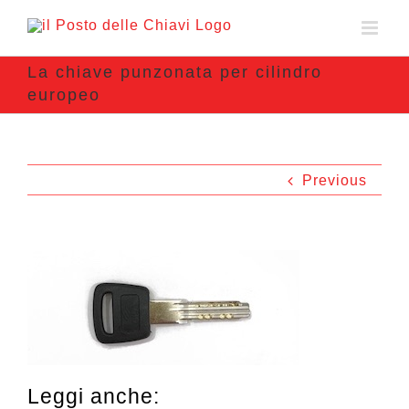
La chiave punzonata per cilindro
europeo
Previous
Leggi anche: