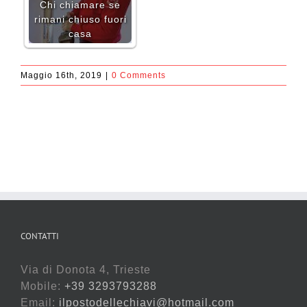
Chi chiamare se
rimani chiuso fuori
casa
Maggio 16th, 2019
|
0 Comments
CONTATTI
Via di Donota 4, Trieste
Mobile:
+39 3293793288
Email:
ilpostodellechiavi@hotmail.com