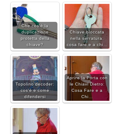
Che cos'è la
duplicazione
Chiave bloccata
protetta della
nella serratura:
chiave?
cosa fare e a chi…
Aprire la Porta con
Topolino decoder:
le Chiavi Dietro:
cos'è e come
Cosa Fare e a
difendersi
Chi…