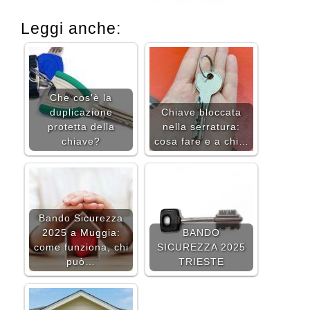
Leggi anche:
Che cos'è la
duplicazione
Chiave bloccata
protetta della
nella serratura:
chiave?
cosa fare e a chi…
Bando Sicurezza
2025 a Muggia:
BANDO
come funziona, chi
SICUREZZA 2025
può…
TRIESTE