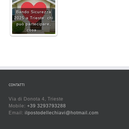
Bando Sicurezza
2025 a Trieste: chi
può partecipare,
cosa…
CONTATTI
Via di Donota 4, Trieste
Mobile:
+39 3293793288
Email:
ilpostodellechiavi@hotmail.com