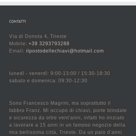
CONTATTI
Via di Donota 4, Trieste
Mobile:
+39 3293793288
Email:
ilpostodellechiavi@hotmail.com
lunedì - venerdì: 9:00-13:00 / 15:30-18:30
sabato e domenica: 09:30-12:30
Sono Francesco Magrini, ma soprattutto il
fabbro Franz. Mi occupo di chiavi, porte blindate
e sicurezza da oltre vent'anni, infatti ho iniziato
a lavorare a 15 anni in un famoso negozio della
mia bellissima città, Trieste. Da un paio d'anni