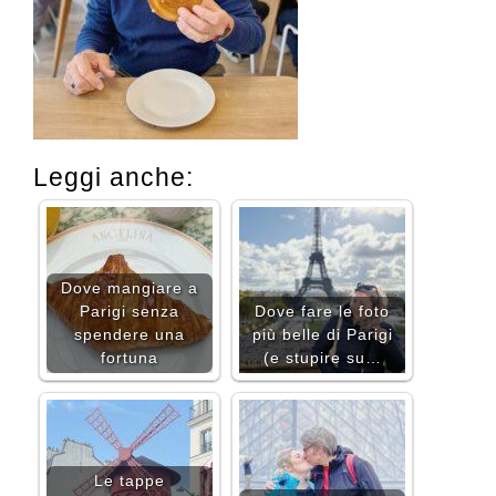
Leggi anche:
Dove mangiare a
Parigi senza
Dove fare le foto
spendere una
più belle di Parigi
fortuna
(e stupire su…
Le tappe