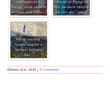
obbligatorie a
I musei di Parigi da
Parigi: cosa vedere
non perdere (anche
almeno una volta…
se non ami l’arte)
Parigi insolita:
luoghi segreti e
curiosi lontano
dai…
Ottobre 31st, 2025
|
0 Comments