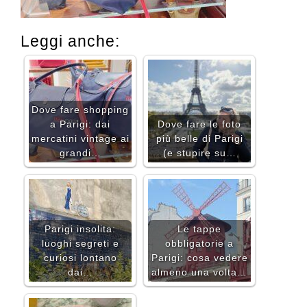
Leggi anche:
Dove fare shopping
a Parigi: dai
Dove fare le foto
mercatini vintage ai
più belle di Parigi
grandi…
(e stupire su…
Parigi insolita:
Le tappe
luoghi segreti e
obbligatorie a
curiosi lontano
Parigi: cosa vedere
dai…
almeno una volta…