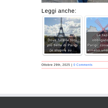
Leggi anche:
Le ta
Dove fare le foto
obbligato
più belle di Parigi
Parigi: cos
(e stupire su…
almeno una
Ottobre 29th, 2025
|
0 Comments