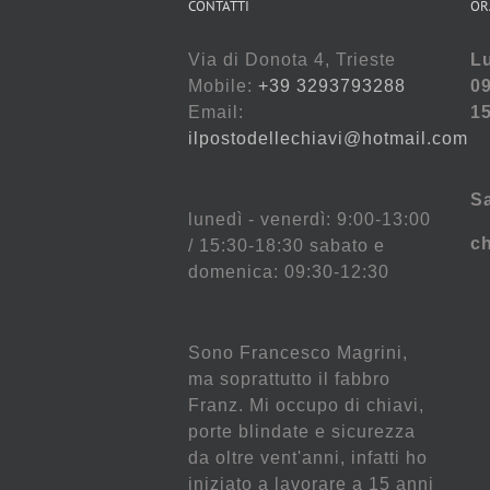
CONTATTI
OR
Via di Donota 4, Trieste
Lu
Mobile:
+39 3293793288
09
Email:
15
ilpostodellechiavi@hotmail.com
S
lunedì - venerdì: 9:00-13:00
c
/ 15:30-18:30 sabato e
domenica: 09:30-12:30
Sono Francesco Magrini,
ma soprattutto il fabbro
Franz. Mi occupo di chiavi,
porte blindate e sicurezza
da oltre vent'anni, infatti ho
iniziato a lavorare a 15 anni