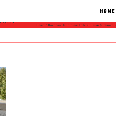
Home
pire su
Home
/
Dove fare le foto più belle di Parigi (e stupire