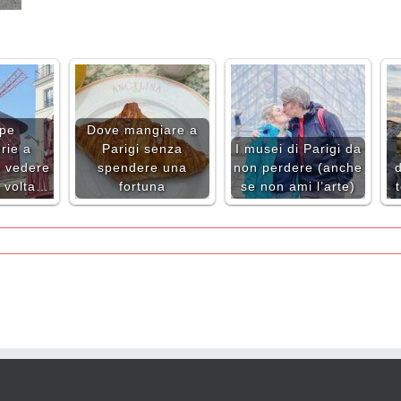
ppe
Dove mangiare a
rie a
Parigi senza
I musei di Parigi da
a vedere
spendere una
non perdere (anche
d
 volta…
fortuna
se non ami l’arte)