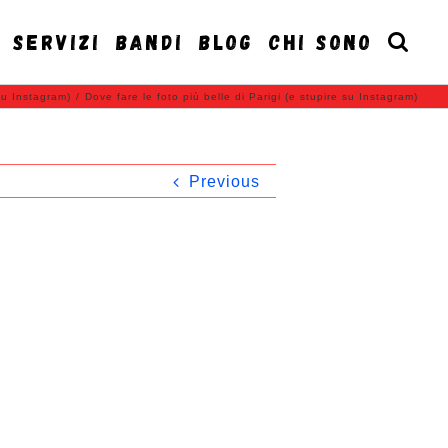
SERVIZI
BANDI
BLOG
CHI SONO
 su Instagram)
/
Dove fare le foto più belle di Parigi (e stupire su Instagram)
Previous