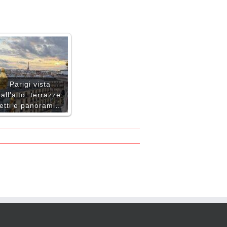
Parigi vista
all’alto: terrazze,
tetti e panorami…