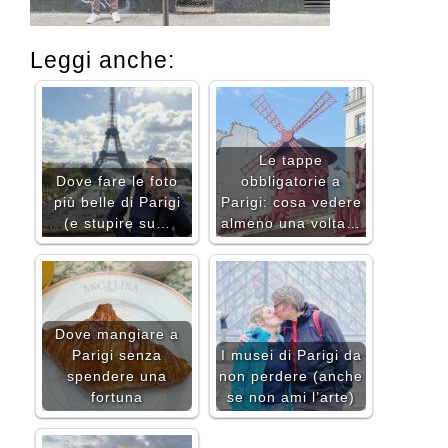
Leggi anche:
Le tappe
Dove fare le foto
obbligatorie a
più belle di Parigi
Parigi: cosa vedere
(e stupire su…
almeno una volta…
Dove mangiare a
Parigi senza
I musei di Parigi da
spendere una
non perdere (anche
fortuna
se non ami l’arte)