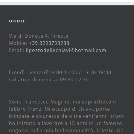
CONTATTI
Via di Donota 4, Trieste
Mobile:
+39 3293793288
Email:
ilpostodellechiavi@hotmail.com
lunedì - venerdì: 9:00-13:00 / 15:30-18:30
sabato e domenica: 09:30-12:30
Sono Francesco Magrini, ma soprattutto il
fabbro Franz. Mi occupo di chiavi, porte
blindate e sicurezza da oltre vent'anni, infatti
ho iniziato a lavorare a 15 anni in un famoso
negozio della mia bellissima città, Trieste. Da