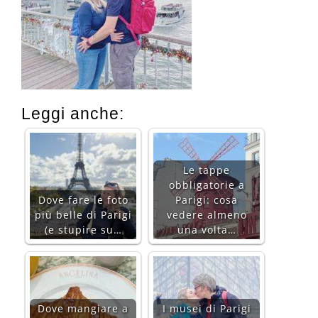
Leggi anche:
Le tappe
obbligatorie a
Dove fare le foto
Parigi: cosa
più belle di Parigi
vedere almeno
(e stupire su…
una volta…
Dove mangiare a
I musei di Parigi