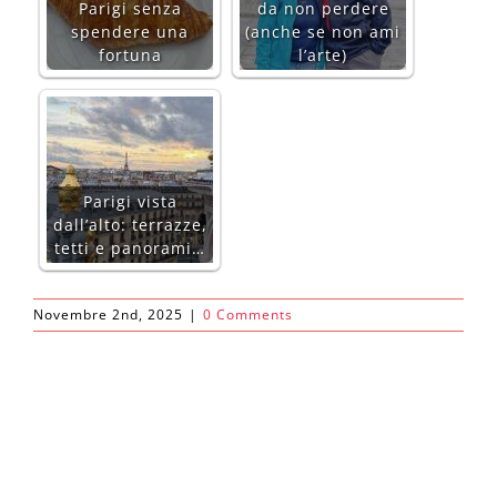
Parigi senza
da non perdere
spendere una
(anche se non ami
fortuna
l’arte)
Parigi vista
dall’alto: terrazze,
tetti e panorami…
Novembre 2nd, 2025
|
0 Comments