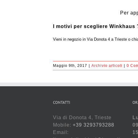
Per app
I motivi per scegliere Winkhaus
Vieni in negozio in Via Donota 4 a Trieste o ch
Maggio 9th, 2017
|
Archivio articoli
|
0 Co
CONTATTI
OR
Via di Donota 4, Trieste
Lu
Mobile:
+39 3293793288
09
Email:
15