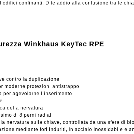
edifici confinanti. Dite addio alla confusione tra le chia
icurezza Winkhaus KeyTec RPE
ve contro la duplicazione
er moderne protezioni antistrappo
a per agevolarne l’inserimento
ie
ica della nervatura
imo di 8 perni radiali
la nervatura sulla chiave, controllata da una sfera di bl
ione mediante fori induriti, in acciaio inossidabile e an