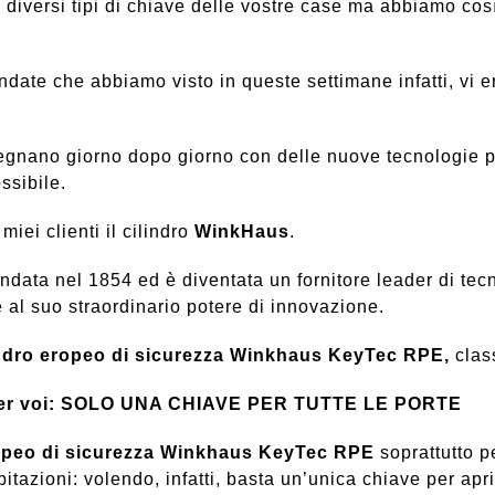
 diversi tipi di chiave delle vostre case ma abbiamo co
ndate che abbiamo visto in queste settimane infatti, vi e
gegnano giorno dopo giorno con delle nuove tecnologie per 
ssibile.
iei clienti il cilindro
WinkHaus
.
ndata nel 1854 ed
è diventata un fornitore leader di tecn
e al suo straordinario potere di innovazione
.
indro eropeo di sicurezza Winkhaus KeyTec RPE,
clas
o per voi: SOLO UNA CHIAVE PER TUTTE LE PORTE
ropeo di sicurezza Winkhaus KeyTec RPE
soprattutto p
abitazioni: volendo, infatti, basta un’unica chiave per apri