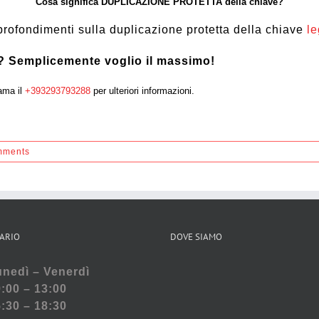
Cosa significa DUPLICAZIONE PROTETTA della chiave?
rofondimenti sulla duplicazione protetta della chiave
le
 ?
Semplicemente voglio il massimo!
iama il
+393293793288
per ulteriori informazioni.
mments
ARIO
DOVE SIAMO
nedì – Venerdì
:00 – 13:00
:30 – 18:30