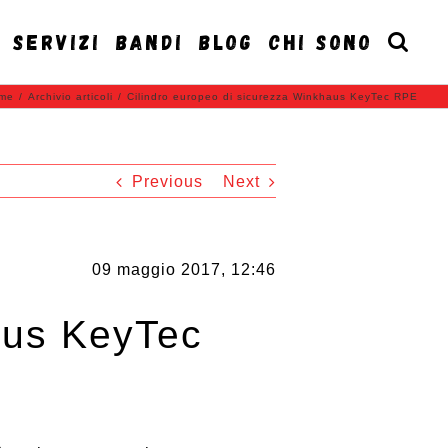
SERVIZI
BANDI
BLOG
CHI SONO
me
/
Archivio articoli
/
Cilindro europeo di sicurezza Winkhaus KeyTec RPE
Previous
Next
09 maggio 2017, 12:46
aus KeyTec