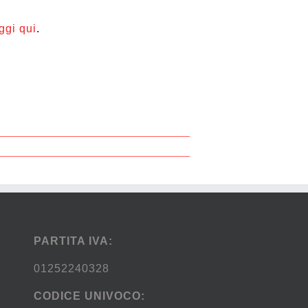
ggi qui
.
PARTITA IVA:
01252240328
CODICE UNIVOCO: