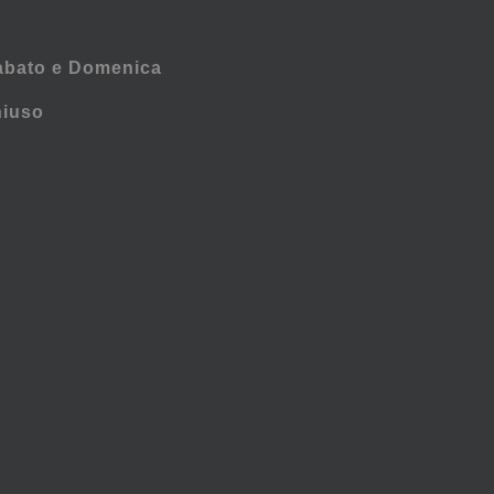
abato e
Domenica
hiuso