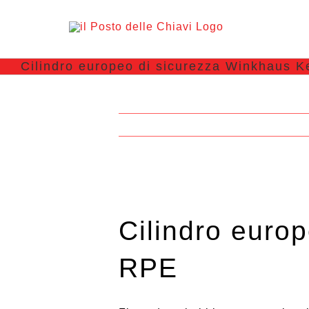
Cilindro europeo di sicurezza Winkhaus 
Cilindro euro
RPE