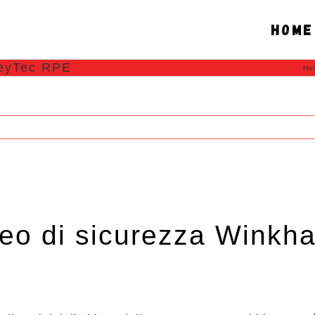
Home
KeyTec RPE
Ho
peo di sicurezza Winkh