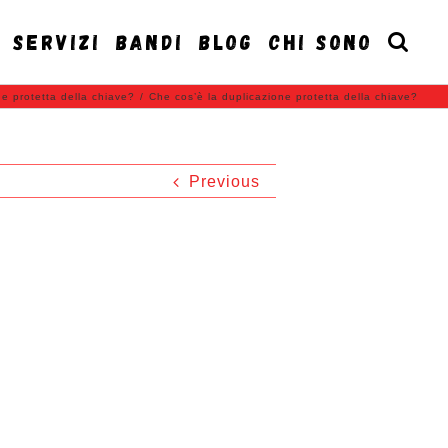
SERVIZI
BANDI
BLOG
CHI SONO
ne protetta della chiave?
/
Che cos’è la duplicazione protetta della chiave?
Previous