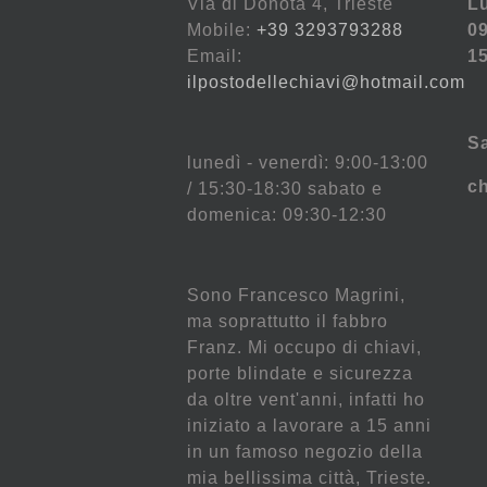
Via di Donota 4, Trieste
Lu
Mobile:
+39 3293793288
09
Email:
15
ilpostodellechiavi@hotmail.com
S
lunedì - venerdì: 9:00-13:00
c
/ 15:30-18:30 sabato e
domenica: 09:30-12:30
Sono Francesco Magrini,
ma soprattutto il fabbro
Franz. Mi occupo di chiavi,
porte blindate e sicurezza
da oltre vent'anni, infatti ho
iniziato a lavorare a 15 anni
in un famoso negozio della
mia bellissima città, Trieste.