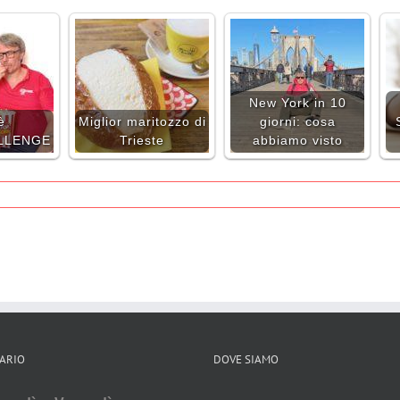
New York in 10
è
Miglior maritozzo di
giorni: cosa
LLENGE
Trieste
abbiamo visto
ARIO
DOVE SIAMO