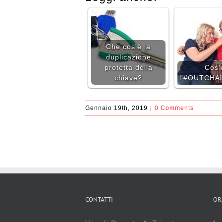
Che cos'è la
duplicazione
protetta della
Cos'
chiave?
l'#OUTCHA
Gennaio 19th, 2019
|
0 Comments
CONTATTI
OR