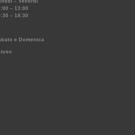
nedì – Venerdì
:00 – 13:00
:30 – 18:30
abato e
Domenica
hiuso