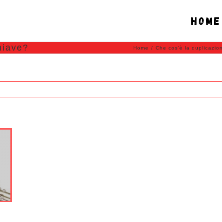
Home
hiave?
Home
/
Che cos’è la duplicazio