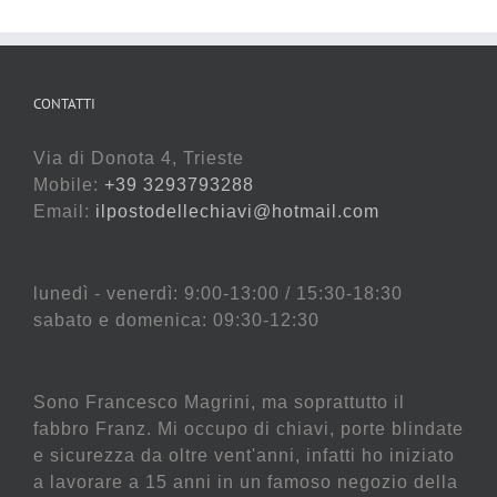
CONTATTI
Via di Donota 4, Trieste
Mobile:
+39 3293793288
Email:
ilpostodellechiavi@hotmail.com
lunedì - venerdì: 9:00-13:00 / 15:30-18:30
sabato e domenica: 09:30-12:30
Sono Francesco Magrini, ma soprattutto il
fabbro Franz. Mi occupo di chiavi, porte blindate
e sicurezza da oltre vent'anni, infatti ho iniziato
a lavorare a 15 anni in un famoso negozio della