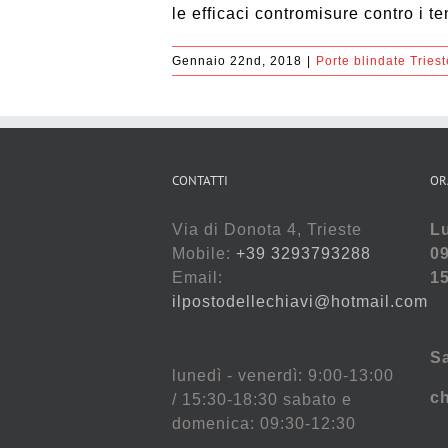
le efficaci contromisure contro i ten
Gennaio 22nd, 2018
|
Porte blindate Triest
CONTATTI
OR
Via di Donota 4, Trieste
Lu
Mobile:
+39 3293793288
09
Email:
15
ilpostodellechiavi@hotmail.com
S
lunedì - venerdì: 9:00-13:00
c
/ 15:30-18:30 sabato e
domenica: 09:30-12:30