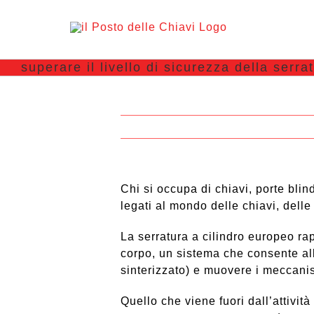
Serrature a Trieste: tecniche che provano
superare il livello di sicurezza della serra
cilindro europeo
Chi si occupa di chiavi, porte bli
legati al mondo delle chiavi, delle
La serratura a cilindro europeo rap
corpo, un sistema che consente alla
sinterizzato) e muovere i meccani
Quello che viene fuori dall’attività