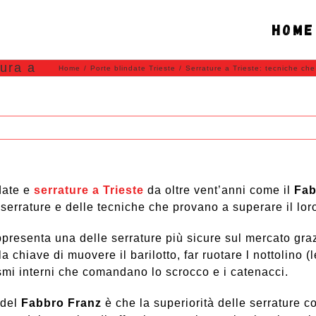
Home
 a
tura a
Home
/
Porte blindate Trieste
/
Serrature a Trieste: tecniche che 
ndate e
serrature a Trieste
da oltre vent’anni come il
Fab
 serrature e delle tecniche che provano a superare il loro
presenta una delle serrature più sicure sul mercato grazi
 chiave di muovere il barilotto, far ruotare l nottolino (
smi interni che comandano lo scrocco e i catenacci.
 del
Fabbro Franz
è che la superiorità delle serrature c