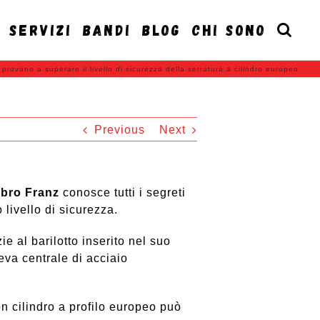
SERVIZI
BANDI
BLOG
CHI SONO
provano a superare il livello di sicurezza della serratura a cilindro europeo
Previous
Next
bro Franz
conosce tutti i segreti
 livello di sicurezza.
e al barilotto inserito nel suo
leva centrale di acciaio
on cilindro a profilo europeo può