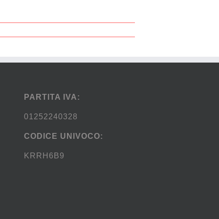
PARTITA IVA:
01252240328
CODICE UNIVOCO:
KRRH6B9