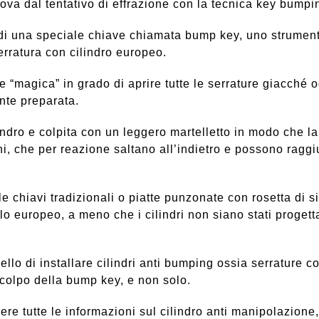
a dal tentativo di effrazione con la tecnica key bumpi
 di una speciale chiave chiamata bump key, uno strumen
erratura con cilindro europeo.
e “magica” in grado di aprire tutte le serrature giacché
nte preparata.
ndro e colpita con un leggero martelletto in modo che la 
ini, che per reazione saltano all’indietro e possono ragg
 le chiavi tradizionali o piatte punzonate con rosetta di
ilo europeo, a meno che i cilindri non siano stati progetta
llo di installare cilindri anti bumping ossia serrature co
 colpo della bump key, e non solo.
ere tutte le informazioni sul cilindro anti manipolazione,