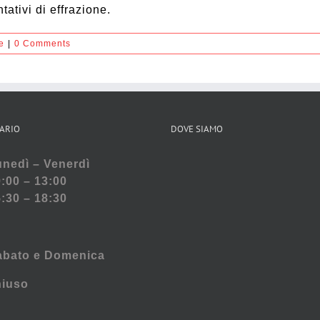
tativi di effrazione.
e
|
0 Comments
ARIO
DOVE SIAMO
nedì – Venerdì
:00 – 13:00
:30 – 18:30
abato e
Domenica
hiuso