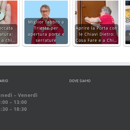
Miglior fabbro a
occata
Trieste per
Aprire la Porta con
atura:
apertura porte e
le Chiavi Dietro:
e a chi…
serrature
Cosa Fare e a Chi…
ARIO
DOVE SIAMO
nedì – Venerdì
:00 – 13:00
:30 – 18:30