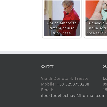
Chi chiamare se
Chiave bl
rimani chiuso
nella serr
fuori casa
cosa fare 
CONTATTI
OR
Via di Donota 4, Trieste
Lu
Mobile:
+39 3293793288
09
Email:
15
ilpostodellechiavi@hotmail.com