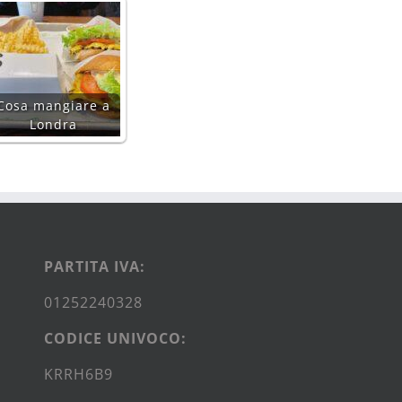
Cosa mangiare a
Londra
PARTITA IVA:
01252240328
CODICE UNIVOCO:
KRRH6B9