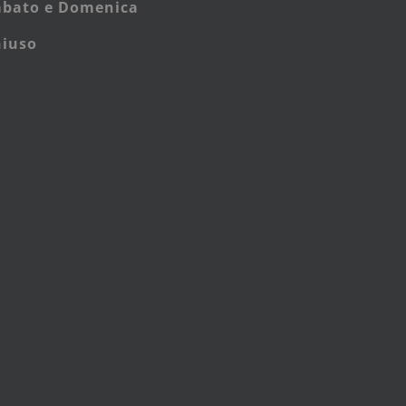
abato e
Domenica
hiuso