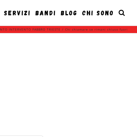
SERVIZI
BANDI
BLOG
CHI SONO
NTO INTERVENTO FABBRO TRIESTE
/
Chi chiamare se rimani chiuso fuori