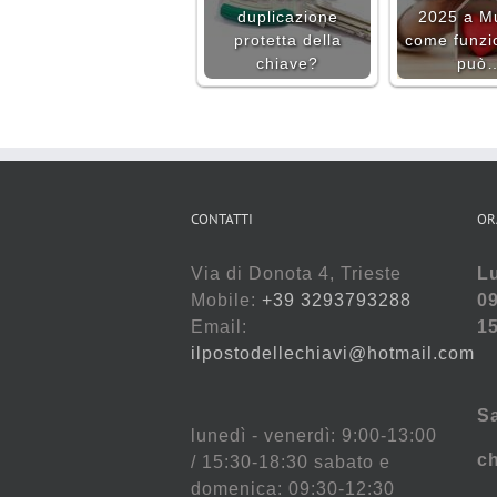
duplicazione
2025 a M
protetta della
come funzi
chiave?
può
CONTATTI
OR
Via di Donota 4, Trieste
Lu
Mobile:
+39 3293793288
09
Email:
15
ilpostodellechiavi@hotmail.com
S
lunedì - venerdì: 9:00-13:00
c
/ 15:30-18:30 sabato e
domenica: 09:30-12:30