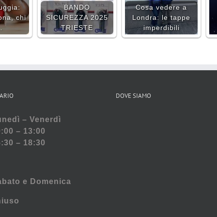
uggia:
BANDO
Cosa vedere a
ona, chi
SICUREZZA 2025
Londra: le tappe
…
TRIESTE
imperdibili
ARIO
DOVE SIAMO
nedì – Venerdì
:00 – 13:00
:30 – 18:30
abato e
Domenica
hiuso