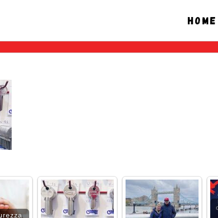
Home
urezza