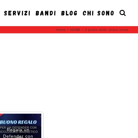
SERVIZI
BANDI
BLOG
CHI SONO
Home
/
HOME
/
il posto delle chiavi home
Regala un
Defender con