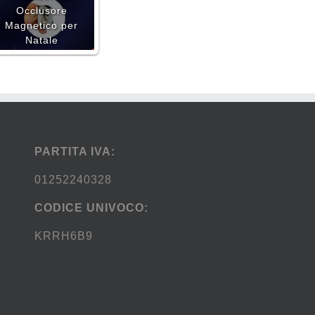
Occlusore
Magnetico per
Natale
PARTITA IVA:
01252240328
CODICE UNIVOCO:
KRRH6B9