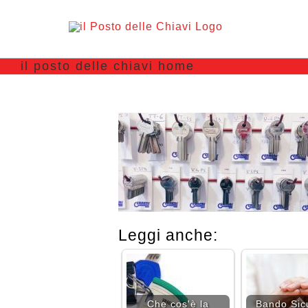
il posto delle chiavi home
Leggi anche:
Che cos'è la
Bando Sic