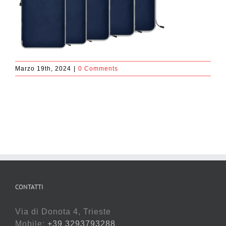
Marzo 19th, 2024
|
0 Comments
CONTATTI
Via di Donota 4, Trieste
Mobile:
+39 3293793288