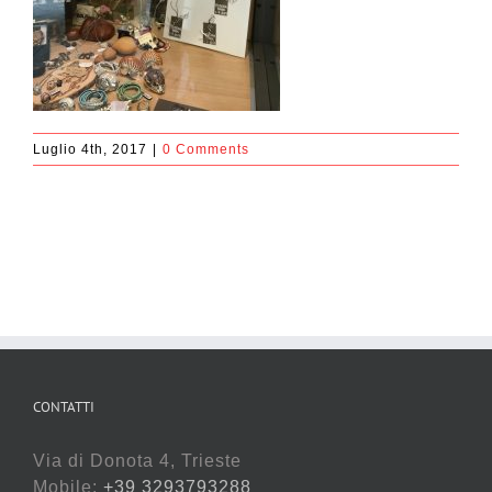
Luglio 4th, 2017
|
0 Comments
CONTATTI
Via di Donota 4, Trieste
Mobile:
+39 3293793288