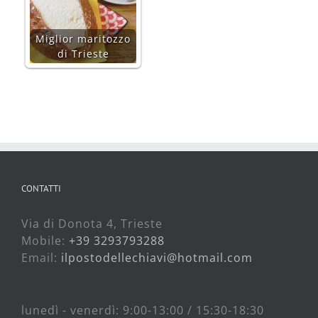
Miglior maritozzo
di Trieste
CONTATTI
Via di Donota 4, Trieste
Mobile:
+39 3293793288
Email:
ilpostodellechiavi@hotmail.com
lunedì - venerdì: 9:00-13:00 / 15:30-18:30