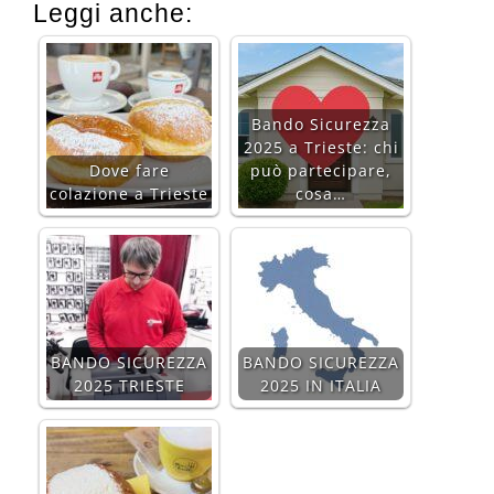
Leggi anche:
Bando Sicurezza
2025 a Trieste: chi
Dove fare
può partecipare,
colazione a Trieste
cosa…
BANDO SICUREZZA
BANDO SICUREZZA
2025 TRIESTE
2025 IN ITALIA