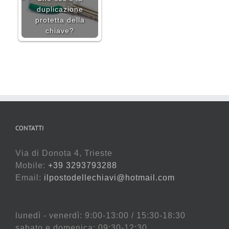
duplicazione
protetta della
chiave?
CONTATTI
Via di Donota 4, Trieste
Mobile:
+39 3293793288
Email:
ilpostodellechiavi@hotmail.com
lunedì - venerdì: 9:00-13:00 / 15:30-18:30
sabato e domenica: 09:30-12:30