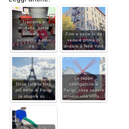
Trasferta a
Modena: porta
blindata in
Film e serie tv da
sicurezza e tour
vedere prima di
tra…
andare a New York
Le tappe
Dove fare le foto
obbligatorie a
più belle di Parigi
Parigi: cosa vedere
(e stupire su…
almeno una volta…
Che cos'è la