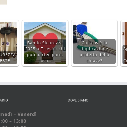
Bando Sicurezza
Che cos'è la
2025 a Trieste: chi
duplicazione
A
UREZZA
può partecipare,
protetta della
IESTE
cosa…
chiave?
C
ARIO
DOVE SIAMO
nedì – Venerdì
:00 – 13:00