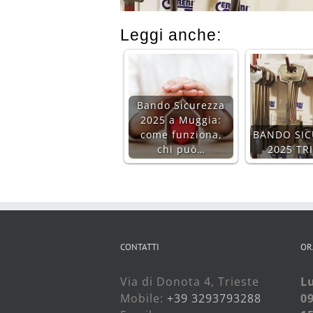
Leggi anche:
Bando Sicurezza
2025 a Muggia:
come funziona,
BANDO SIC
chi può…
2025 TR
CONTATTI
OR
Via di Donota 4, Trieste
Lu
Mobile:
+39 3293793288
09