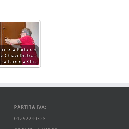
prire la Porta con
le Chiavi Dietro:
osa Fare e a Chi…
PARTITA IVA:
01252240328