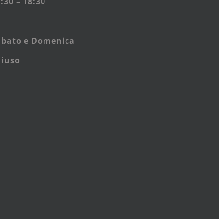
:30 – 18:30
abato e
Domenica
hiuso