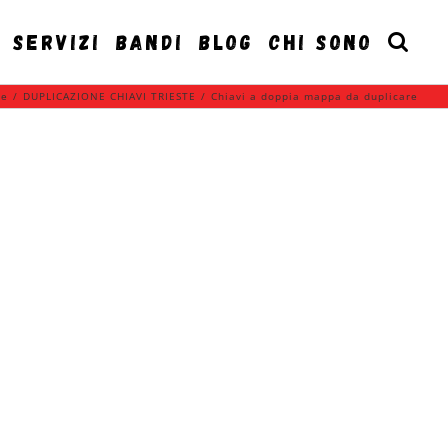
SERVIZI
BANDI
BLOG
CHI SONO
e
/
DUPLICAZIONE CHIAVI TRIESTE
/
Chiavi a doppia mappa da duplicare