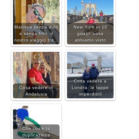
Maiorca senza auto
New York in 10
e senza filtri: il
giorni: cosa
nostro viaggio tra…
abbiamo visto
Cosa vedere a
Cosa vedere in
Londra: le tappe
Andalusia
imperdibili
Che cos'è la
duplicazione