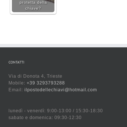
protetta della
chiave?
CONTATTI
Via di Donota 4, Trieste
Mobile:
+39 3293793288
Email:
ilpostodellechiavi@hotmail.com
lunedì - venerdì: 9:00-13:00 / 15:30-18:30
sabato e domenica: 09:30-12:30