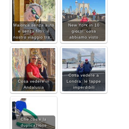
Maiorca senza auto
New York in 10
e senza filtri: il
giorni: cosa
nostro viaggio tra…
abbiamo visto
Cosa vedere a
Cosa vedere in
Londra: le tappe
Andalusia
imperdibili
Che cos'è la
duplicazione