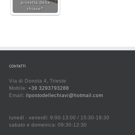
protetta della
chiave?
CONTATTI
Via di Donota 4, Trieste
Mobile:
+39 3293793288
Email:
ilpostodellechiavi@hotmail.com
lunedì - venerdì: 9:00-13:00 / 15:30-18:30
sabato e domenica: 09:30-12:30