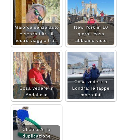
Maiorca senza auto
New York in 10
e senza filtri: il
giorni: cosa
nostro viaggio tra…
abbiamo visto
Cosa vedere a
Cosa vedere in
Londra: le tappe
Andalusia
imperdibili
Che cos'è la
duplicazione