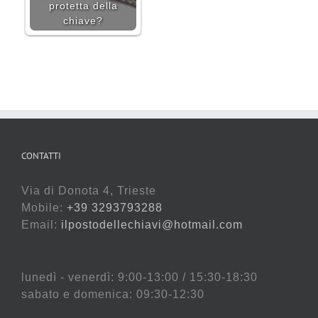
protetta della
chiave?
CONTATTI
Via di Donota 4, Trieste
Mobile:
+39 3293793288
Email:
ilpostodellechiavi@hotmail.com
lunedì - venerdì: 9:00-13:00 / 15:30-18:30
sabato e domenica: 09:30-12:30