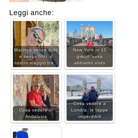
Leggi anche:
Maiorca senza auto
New York in 10
e senza filtri: il
giorni: cosa
nostro viaggio tra…
abbiamo visto
Cosa vedere a
Cosa vedere in
Londra: le tappe
Andalusia
imperdibili