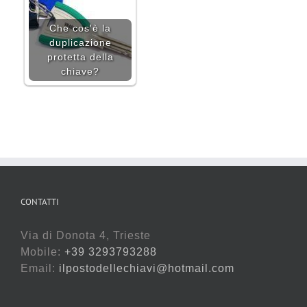
Che cos'è la
duplicazione
protetta della
chiave?
CONTATTI
Via di Donota 4, Trieste
Mobile:
+39 3293793288
Email:
ilpostodellechiavi@hotmail.com