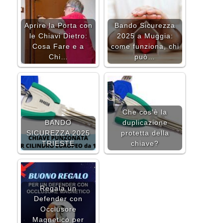
Aprire la Porta con
Bando Sicurezza
le Chiavi Dietro:
2025 a Muggia:
Cosa Fare e a
come funziona, chi
Chi…
può…
Che cos'è la
BANDO
duplicazione
SICUREZZA 2025
protetta della
TRIESTE
chiave?
Regala un
Defender con
Occlusore
Magnetico per