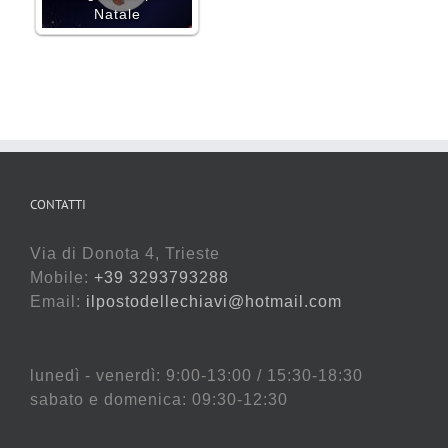
Natale
CONTATTI
Via di Donota 4, Trieste
Mobile:
+39 3293793288
Email:
ilpostodellechiavi@hotmail.com
lunedì - venerdì: 9:00-13:00 / 15:30-18:30
sabato e domenica: 09:30-12:30