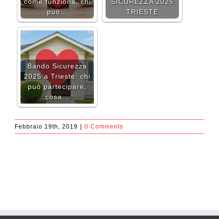
come funziona, chi
SICUREZZA 2025
può…
TRIESTE
Bando Sicurezza
2025 a Trieste: chi
può partecipare,
cosa…
Febbraio 19th, 2019
|
0 Comments