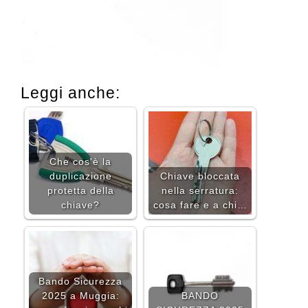
Leggi anche:
Che cos'è la
duplicazione
Chiave bloccata
protetta della
nella serratura:
chiave?
cosa fare e a chi…
Bando Sicurezza
2025 a Muggia:
BANDO