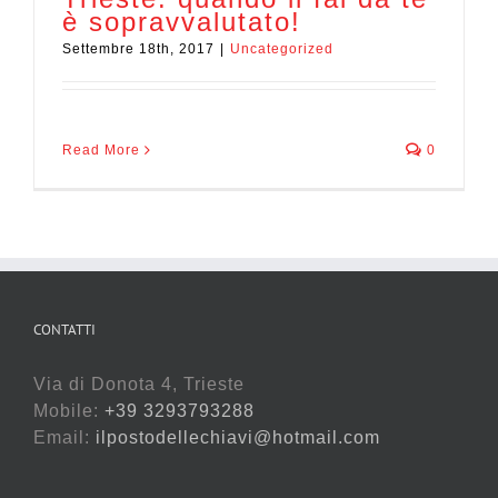
è sopravvalutato!
Settembre 18th, 2017
|
Uncategorized
Read More
0
CONTATTI
Via di Donota 4, Trieste
Mobile:
+39 3293793288
Email:
ilpostodellechiavi@hotmail.com