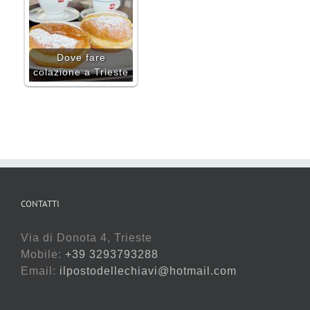
Dove fare
colazione a Trieste
CONTATTI
Via di Donota 4, Trieste
Mobile:
+39 3293793288
Email:
ilpostodellechiavi@hotmail.com