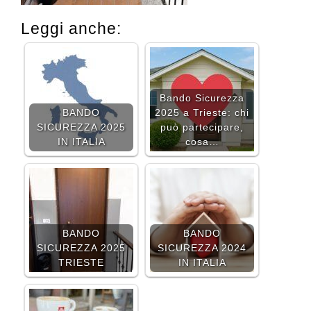
Leggi anche:
Bando Sicurezza
BANDO
2025 a Trieste: chi
SICUREZZA 2025
può partecipare,
IN ITALIA
cosa…
BANDO
BANDO
SICUREZZA 2025
SICUREZZA 2024
TRIESTE
IN ITALIA