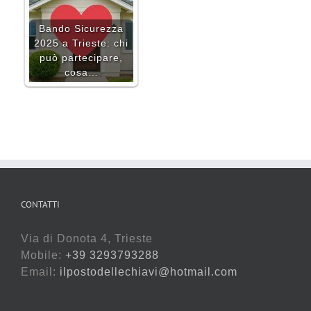
Bando Sicurezza
2025 a Trieste: chi
può partecipare,
cosa…
CONTATTI
Via di Donota 4, Trieste
Mobile:
+39 3293793288
Email:
ilpostodellechiavi@hotmail.com