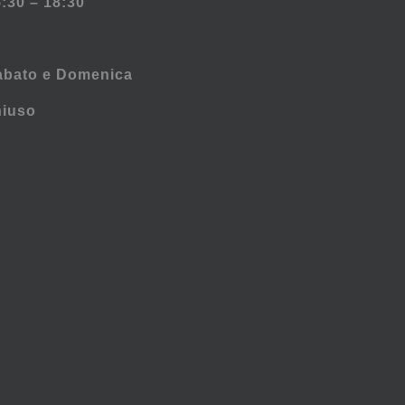
:30 – 18:30
abato e
Domenica
hiuso