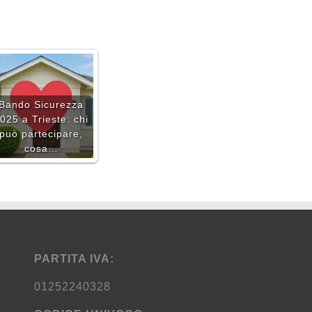
Bando Sicurezza
025 a Trieste: chi
può partecipare,
cosa…
PARTITA IVA:
01252240328