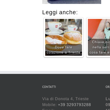
Leggi anche:
Chiave bl
Dove fare
nella serr
colazione a Trieste
cosa fare 
CONTATTI
OR
Via di Donota 4, Trieste
Lu
Mobile:
+39 3293793288
09