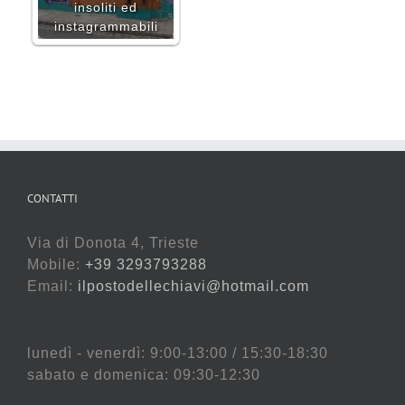
insoliti ed
instagrammabili
CONTATTI
Via di Donota 4, Trieste
Mobile:
+39 3293793288
Email:
ilpostodellechiavi@hotmail.com
lunedì - venerdì: 9:00-13:00 / 15:30-18:30
sabato e domenica: 09:30-12:30