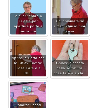
Miglior fabbro a
Trieste per
Chi chiamare se
apertura porte e
rimani chiuso fuori
serrature
casa
Aprire la Porta con
le Chiavi Dietro:
Chiave bloccata
Cosa Fare e a
nella serratura:
Chi…
cosa fare e a chi…
Londra: i posti